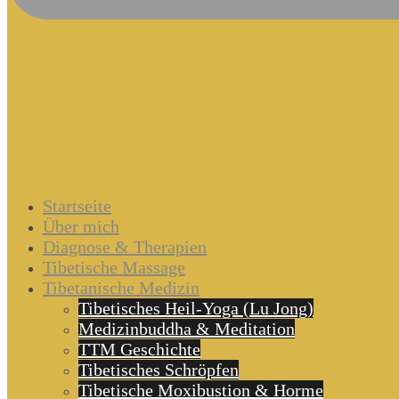
Startseite
Über mich
Diagnose & Therapien
Tibetische Massage
Tibetanische Medizin
Tibetisches Heil-Yoga (Lu Jong)
Medizinbuddha & Meditation
TTM Geschichte
Tibetisches Schröpfen
Tibetische Moxibustion & Horme