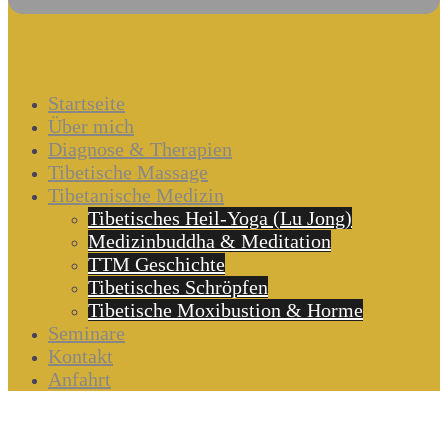
Startseite
Über mich
Diagnose & Therapien
Tibetische Massage
Tibetanische Medizin
Tibetisches Heil-Yoga (Lu Jong)
Medizinbuddha & Meditation
TTM Geschichte
Tibetisches Schröpfen
Tibetische Moxibustion & Horme
Seminare
Kontakt
Anfahrt