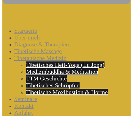
Startseite
Über mich
Diagnose & Therapien
Tibetische Massage
Tibetanische Medizin
Tibetisches Heil-Yoga (Lu Jong)
Medizinbuddha & Meditation
TTM Geschichte
Tibetisches Schröpfen
Tibetische Moxibustion & Horme
Seminare
Kontakt
Anfahrt