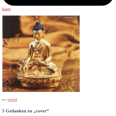
klaus
Beitrags-
⟵
cover
Navigation
5 Gedanken zu „
cover
“