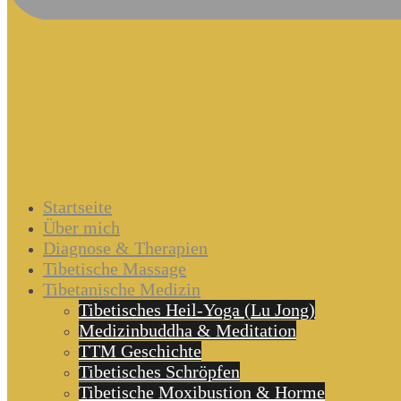
Startseite
Über mich
Diagnose & Therapien
Tibetische Massage
Tibetanische Medizin
Tibetisches Heil-Yoga (Lu Jong)
Medizinbuddha & Meditation
TTM Geschichte
Tibetisches Schröpfen
Tibetische Moxibustion & Horme